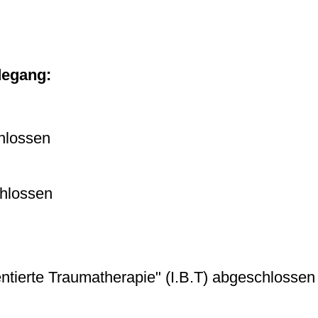
degang:
hlossen
chlossen
entierte Traumatherapie" (I.B.T) abgeschlossen