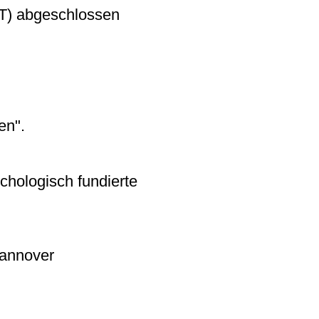
PT) abgeschlossen
en".
chologisch fundierte
Hannover